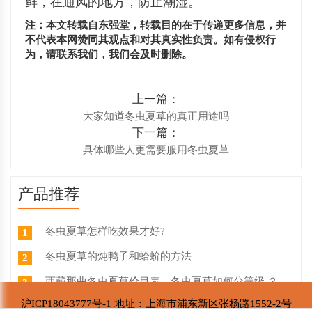
鲜，在通风的地方，防止潮湿。
注：本文转载自东强堂，转载目的在于传递更多信息，并
不代表本网赞同其观点和对其真实性负责。如有侵权行
为，请联系我们，我们会及时删除。
上一篇：
大家知道冬虫夏草的真正用途吗
下一篇：
具体哪些人更需要服用冬虫夏草
产品推荐
冬虫夏草怎样吃效果才好?
1
冬虫夏草的炖鸭子和蛤蚧的方法
2
西藏那曲冬虫夏草价目表，冬虫夏草如何分等级 ？什么价
3
沪ICP18043777号-1 地址：上海市浦东新区张杨路1552-2号
东强堂健康科技与那曲市招商局达成战略合作
4