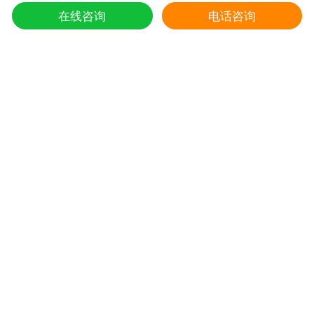
东强堂健康科技有限公司 版权所有
在线咨询
电话咨询
第七届中国购物中心发展论坛在上海浦东国际会议中心成功举办
5
Copyright © 2002-2021
推荐阅读
冬虫夏草的炖鸭子和蛤蚧的方法
1
东强堂健康科技与那曲市招商局达成战略合
2
第七届中国购物中心发展论坛在上海浦东国
3
上海东强堂参加第十二届苏毗·娜秀文化旅
4
东强堂与中国人保达成战略合作
5
冬虫夏草是如何形成的，人工养殖冬虫夏草
6
新鲜真假冬虫夏草辨别方式？
7
冬虫夏草的主要产地是哪里,冬虫夏草繁育
8
冬虫夏草多少一条,冬虫夏草三克有几根
9