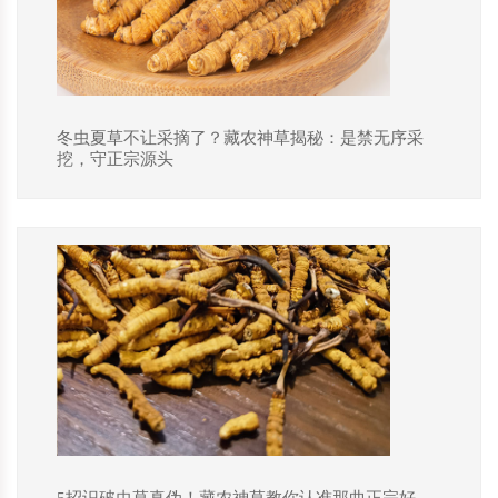
冬虫夏草不让采摘了？藏农神草揭秘：是禁无序采
挖，守正宗源头