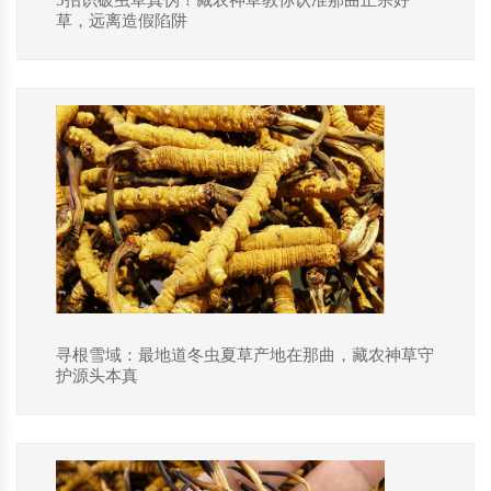
5招识破虫草真伪！藏农神草教你认准那曲正宗好
草，远离造假陷阱
寻根雪域：最地道冬虫夏草产地在那曲，藏农神草守
护源头本真