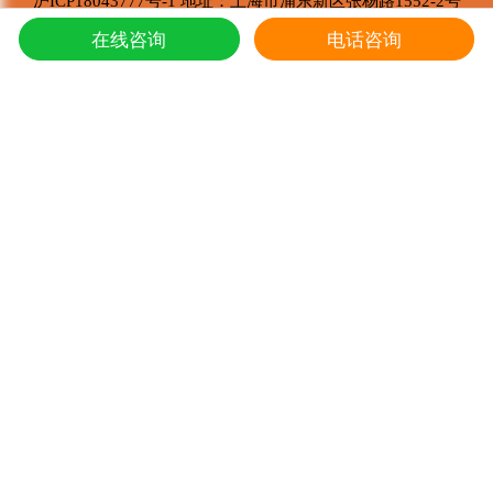
沪ICP18043777号-1 地址：上海市浦东新区张杨路1552-2号
东强堂健康科技有限公司 版权所有
在线咨询
电话咨询
Copyright © 2002-2021
产品推荐
冬虫夏草礼盒
1
冬虫夏草礼盒
2
冬虫夏草礼盒
3
冬虫夏草礼盒
4
冬虫夏草散装
5
推荐阅读
冬虫夏草的炖鸭子和蛤蚧的方法
1