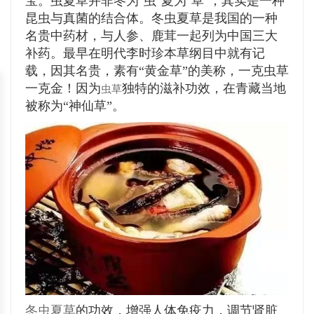
宝。虫夏草并非冬为"虫"夏为"草"，其实是一种
昆虫与真菌的结合体。冬虫夏草是我国的一种
名贵中药材，与人参、鹿茸一起列为中国三大
补药。最早在明代李时珍本草纲目中就有记
载，因其名贵，素有“黄金草”的美称，一克虫草
一克金！因为
独特的滋补功效，在青藏当地
虫草
被称为“神仙草”。
冬虫夏草
的功效，增强人体免疫力，调节肾脏