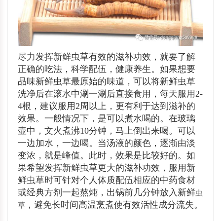
尽力发挥新鲜虫草有效的滋补功效，就要了解
正确的吃法，科学配伍，健康养生。如果想要
品味新鲜虫草最原始的味道，可以将新鲜虫草
洗净后在滚水中涮一涮后直接食用，每天服用2-
4根，建议服用2周以上，更有利于达到滋补的
效果。一般情况下，是可以煮水喝的。在玻璃
壶中，文火煮沸10分钟，马上倒出来喝。可以
一边加水，一边喝。当汤液的颜色，逐渐由淡
变浓，就是峰值。此时，效果是比较好的。如
果希望发挥新鲜虫草更大的滋补功效，服用新
鲜虫草时可针对个人体质配伍相应的中药食材
或经典方剂一起熬炖，出锅前几分钟放入新鲜
虫
，避免长时间高温烹煮使有效活性成分流失。
草