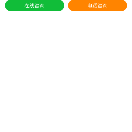
东强堂健康科技有限公司 版权所有
在线咨询
电话咨询
第七届中国购物中心发展论坛在上海浦东国际会议中心成功举办
5
Copyright © 2002-2021
推荐阅读
冬虫夏草的炖鸭子和蛤蚧的方法
1
东强堂健康科技与那曲市招商局达成战略合
2
第七届中国购物中心发展论坛在上海浦东国
3
上海东强堂参加第十二届苏毗·娜秀文化旅
4
东强堂与中国人保达成战略合作
5
冬虫夏草是如何形成的，人工养殖冬虫夏草
6
新鲜真假冬虫夏草辨别方式？
7
冬虫夏草的主要产地是哪里,冬虫夏草繁育
8
冬虫夏草多少一条,冬虫夏草三克有几根
9