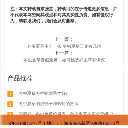
注：本文转载自东强堂，转载目的在于传递更多信息，并
不代表本网赞同其观点和对其真实性负责。如有侵权行
为，请联系我们，我们会及时删除。
上一篇：
冬虫夏草多少一条,冬虫夏草三克有几根
下一篇：
冬虫夏草真假难辨，如何挑选好虫草有讲究
产品推荐
冬虫夏草怎样吃效果才好?
1
冬虫夏草的炖鸭子和蛤蚧的方法
2
西藏那曲冬虫夏草价目表，冬虫夏草如何分等级 ？什么价
3
沪ICP18043777号-1 地址：上海市浦东新区张杨路1552-2号
东强堂健康科技与那曲市招商局达成战略合作
4