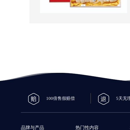
100倍售假赔偿
5天无
品牌与产品
热门性内容