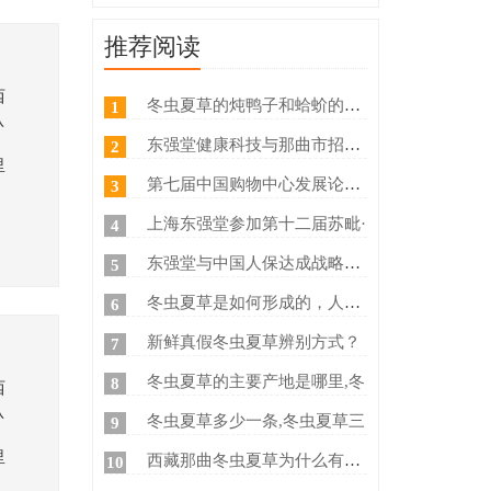
推荐阅读
西
冬虫夏草的炖鸭子和蛤蚧的方法
1
认
东强堂健康科技与那曲市招商局
2
里
第七届中国购物中心发展论坛在
3
上海东强堂参加第十二届苏毗·
4
东强堂与中国人保达成战略合作
5
冬虫夏草是如何形成的，人工养
6
新鲜真假冬虫夏草辨别方式？
7
冬虫夏草的主要产地是哪里,冬
8
西
认
冬虫夏草多少一条,冬虫夏草三
9
里
西藏那曲冬虫夏草为什么有那么
10