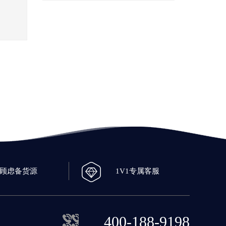
0顾虑备货源
1V1专属客服
400-188-9198