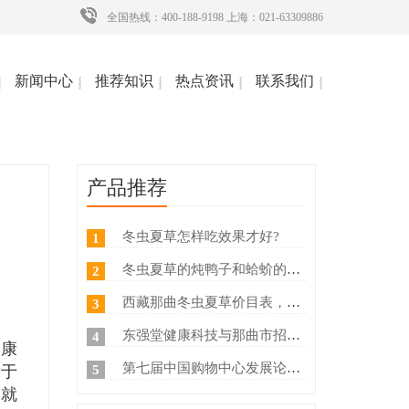
全国热线：400-188-9198 上海：021-63309886
新闻中心
推荐知识
热点资讯
联系我们
产品推荐
冬虫夏草怎样吃效果才好?
1
冬虫夏草的炖鸭子和蛤蚧的方法
2
西藏那曲冬虫夏草价目表，冬虫夏草如何分等级 ？什么价
3
东强堂健康科技与那曲市招商局达成战略合作
4
健康
第七届中国购物中心发展论坛在上海浦东国际会议中心成功举办
5
对于
，就