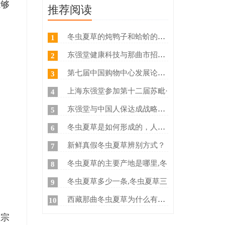
能够
推荐阅读
明
冬虫夏草的炖鸭子和蛤蚧的方法
1
东强堂健康科技与那曲市招商局
2
第七届中国购物中心发展论坛在
3
上海东强堂参加第十二届苏毗·
4
东强堂与中国人保达成战略合作
5
冬虫夏草是如何形成的，人工养
6
新鲜真假冬虫夏草辨别方式？
7
冬虫夏草的主要产地是哪里,冬
8
冬虫夏草多少一条,冬虫夏草三
9
西藏那曲冬虫夏草为什么有那么
10
正宗