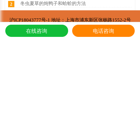
冬虫夏草的炖鸭子和蛤蚧的方法
2
西藏那曲冬虫夏草价目表，冬虫夏草如何分等级 ？什么价
3
沪ICP18043777号-1 地址：上海市浦东新区张杨路1552-2号
东强堂健康科技与那曲市招商局达成战略合作
4
东强堂健康科技有限公司 版权所有
在线咨询
电话咨询
Copyright © 2002-2021
第七届中国购物中心发展论坛在上海浦东国际会议中心成功举办
5
推荐阅读
冬虫夏草的炖鸭子和蛤蚧的方法
1
东强堂健康科技与那曲市招商局达成战略合
2
第七届中国购物中心发展论坛在上海浦东国
3
上海东强堂参加第十二届苏毗·娜秀文化旅
4
东强堂与中国人保达成战略合作
5
冬虫夏草是如何形成的，人工养殖冬虫夏草
6