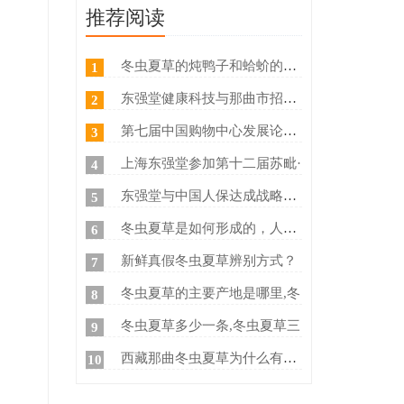
推荐阅读
冬虫夏草的炖鸭子和蛤蚧的方法
1
东强堂健康科技与那曲市招商局
2
第七届中国购物中心发展论坛在
3
上海东强堂参加第十二届苏毗·
4
东强堂与中国人保达成战略合作
5
冬虫夏草是如何形成的，人工养
6
新鲜真假冬虫夏草辨别方式？
7
冬虫夏草的主要产地是哪里,冬
8
冬虫夏草多少一条,冬虫夏草三
9
西藏那曲冬虫夏草为什么有那么
10