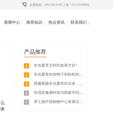
全国热线：400-188-9198 上海：021-63309886
新闻中心
推荐知识
热点资讯
联系我们
产品推荐
冬虫夏草怎样吃效果才好?
1
冬虫夏草的炖鸭子和蛤蚧的方法
2
西藏那曲冬虫夏草价目表，冬虫夏草如何分等级 ？什么价
3
东强堂健康科技与那曲市招商局达成战略合作
4
磨
第七届中国购物中心发展论坛在上海浦东国际会议中心成功举办
5
什么
身体