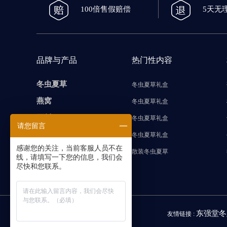
100倍售假赔偿
5天无
品牌与产品
热门性内容
冬虫夏草
冬虫夏草礼盒
燕窝
冬虫夏草礼盒
石斛
冬虫夏草礼盒
请您留言
海参
冬虫夏草礼盒
感谢您的关注，当前客服人员不在
藏红花
散装冬虫夏草
线，请填写一下您的信息，我们会
尽快和您联系。
东强堂冬
友情链接 :