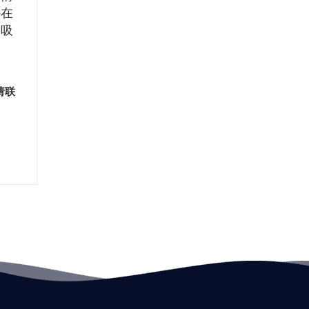
外在
和吸
请联