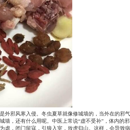
是外邪风寒入侵。冬虫夏草就像修城墙的，当外在的邪
城墙，还有什么用呢。中医上常说“虚不受补”，体内的邪
为虐，闭门留寇，引狼入室，放虎归山。这样，会导致