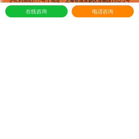
沪ICP18043777号-1 地址：上海市浦东新区张杨路1552-2号
东强堂健康科技与那曲市招商局达成战略合作
4
东强堂健康科技有限公司 版权所有
在线咨询
电话咨询
Copyright © 2002-2021
第七届中国购物中心发展论坛在上海浦东国际会议中心成功举办
5
推荐阅读
冬虫夏草的炖鸭子和蛤蚧的方法
1
东强堂健康科技与那曲市招商局达成战略合
2
第七届中国购物中心发展论坛在上海浦东国
3
上海东强堂参加第十二届苏毗·娜秀文化旅
4
东强堂与中国人保达成战略合作
5
冬虫夏草是如何形成的，人工养殖冬虫夏草
6
新鲜真假冬虫夏草辨别方式？
7
冬虫夏草的主要产地是哪里,冬虫夏草繁育
8