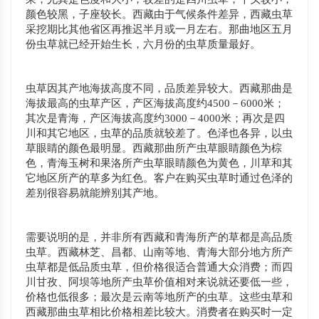
颜色较黑，子座较长。西藏由于气候条件差异，西藏虫草
采挖期比其他省区再推迟半月或一月左右。那曲地区五月
份虫草就已经开始生长，六月份的虫草质量最好。
虫草因其产地海拔高度不同，品质差异较大。西藏那曲是
海拔最高的虫草产区，产区海拔高度约4500－6000米；
其次是青海，产区海拔高度约3000－4000米；再次是四
川和其它地区，虫草的品质就较差了。色泽也各异，以虫
草眼睛的颜色最明显。西藏那曲所产虫草眼睛颜色为棕
色，青海玉树和果洛所产虫草眼睛颜色为黄色，川草和其
它地区所产的草多为红色。客户在购买虫草时通过色泽的
差别很容易就能辨别其产地。
需要说明的是，并非所有西藏和青海所产的草都是高品质
虫草。西藏林芝、昌都、山南等地、青海大部分地方所产
虫草都是低品质虫草，但价格很适合普通大众消费；而四
川甘孜、阿坝等地所产虫草价值相对来说就还要低一些，
价格也低很多；最次是云南等地所产的虫草。这些虫草和
西藏那曲虫草相比价格相差比较大。消费者在购买时一定