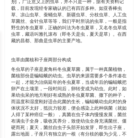
别，
广泛意义上的虫草，并不只是一种，据有关资料记
载，目前发现经专家确认的已有四百多种。如亚香棒虫
草、凉山虫草、蚕蛹虫草、新疆虫草、分枝虫草、人工虫
草菌丝、金针虫草等等，我们平时所说的虫草，一般是指
野生的冬虫夏草，正确的叫法为冬虫夏草，又名冬虫草或
虫草，藏语叫雅扎滚布（即冬天是虫，夏天是草）。在西
藏的昌都、那曲是虫草的主要产地。
虫草由菌核和子座两部分构成
冬虫草的子座是麦角科冬虫夏草菌，属于一种真菌植物，
菌核部份是蝙蝠蛾的幼虫。虫草的来源需要多个条件凑在
一起，才能为治病延年的冬虫夏草，当成年后的蝙蝠蛾把
卵产在土壤里，一段时间后，卵转变成为幼虫。此时，如
果幼虫呆的地方刚好有成熟的冬虫夏草菌、撒下的种子，
而温度和湿度刚好适合此菌的生长，蝙蝠蛾幼虫此时的身
体状况不太好，抵抗力较差，便会感染上此种病菌（就如
人得了某种癌症一般），真菌在虫子体内慢慢发展，菌丝
布满虫子全身，吸收其养分，致使幼虫全身充满菌丝、僵
硬而死；夏天，菌丝自虫子头部开始发芽，即生出子座，
露出地面，子座只有独立的一根（有分枝的极为少见，不