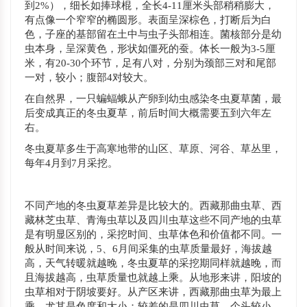
到2%），细长如捧球棍，全长4-11厘米头部稍稍膨大，
有点像一个窄窄的椭圆形。表面呈深棕色，打断后为白
色，子座的基部留在土中与虫子头部相连。菌核部分是幼
虫本身，呈深黄色，形状如僵死的蚕。体长一般为3-5厘
米，有20-30个环节，足有八对，分别为颈部三对和尾部
一对，较小；腹部4对较大。
在自然界，一只蝙蝠蛾从产卵到幼虫感染冬虫夏草菌，最
后变成真正的冬虫夏草，前后时间大概需要五到六年左
右。
冬虫夏草多生于高寒地带的山区、草原、河谷、草丛里，
每年4月到7月采挖。
不同产地的冬虫夏草差异是比较大的。西藏那曲虫草、西
藏林芝虫草、青海虫草以及四川虫草这些不同产地的虫草
是有明显区别的，采挖时间、虫草体色和价值都不同。一
般从时间来说，5、6月间采集的虫草质量最好，海拔越
高，天气转暖就越晚，冬虫夏草的采挖期同样就越晚，而
且海拔越高，虫草质量也就越上乘。从地形来讲，阳坡的
虫草相对于阴坡要好。从产区来讲，西藏那曲虫草为最上
乘，尤其是色度和大小；较差的是四川虫草，个头较小，