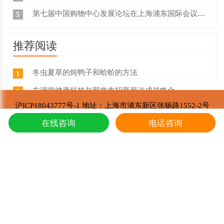
第七届中国购物中心发展论坛在上海浦东国际会议中心成功举办
5
推荐阅读
冬虫夏草的炖鸭子和蛤蚧的方法
1
东强堂健康科技与那曲市招商局达成战略合
2
沪ICP18043777号-1 地址：上海市浦东新区张杨路1552-2号
第七届中国购物中心发展论坛在上海浦东国
3
东强堂健康科技有限公司 版权所有
在线咨询
电话咨询
Copyright © 2002-2021
上海东强堂参加第十二届苏毗·娜秀文化旅
4
东强堂与中国人保达成战略合作
5
冬虫夏草是如何形成的，人工养殖冬虫夏草
6
新鲜真假冬虫夏草辨别方式？
7
冬虫夏草的主要产地是哪里,冬虫夏草繁育
8
冬虫夏草多少一条,冬虫夏草三克有几根
9