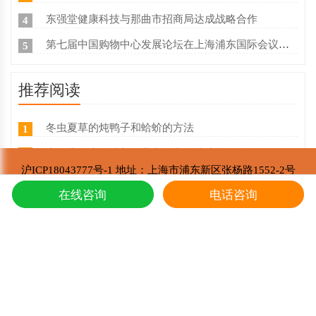
东强堂健康科技与那曲市招商局达成战略合作
4
第七届中国购物中心发展论坛在上海浦东国际会议中心成功举办
5
推荐阅读
冬虫夏草的炖鸭子和蛤蚧的方法
1
东强堂健康科技与那曲市招商局达成战略合
2
沪ICP18043777号-1 地址：上海市浦东新区张杨路1552-2号
第七届中国购物中心发展论坛在上海浦东国
3
东强堂健康科技有限公司 版权所有
在线咨询
电话咨询
Copyright © 2002-2021
上海东强堂参加第十二届苏毗·娜秀文化旅
4
东强堂与中国人保达成战略合作
5
冬虫夏草是如何形成的，人工养殖冬虫夏草
6
新鲜真假冬虫夏草辨别方式？
7
冬虫夏草的主要产地是哪里,冬虫夏草繁育
8