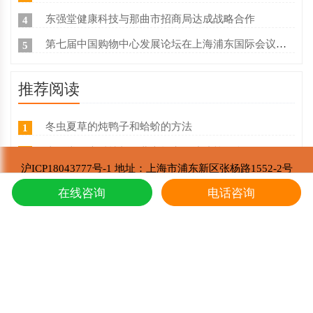
东强堂健康科技与那曲市招商局达成战略合作
4
第七届中国购物中心发展论坛在上海浦东国际会议中心成功举办
5
推荐阅读
冬虫夏草的炖鸭子和蛤蚧的方法
1
东强堂健康科技与那曲市招商局达成战略合
2
沪ICP18043777号-1 地址：上海市浦东新区张杨路1552-2号
第七届中国购物中心发展论坛在上海浦东国
3
东强堂健康科技有限公司 版权所有
在线咨询
电话咨询
Copyright © 2002-2021
上海东强堂参加第十二届苏毗·娜秀文化旅
4
东强堂与中国人保达成战略合作
5
冬虫夏草是如何形成的，人工养殖冬虫夏草
6
新鲜真假冬虫夏草辨别方式？
7
冬虫夏草的主要产地是哪里,冬虫夏草繁育
8