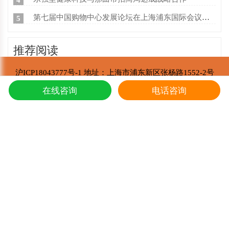
第七届中国购物中心发展论坛在上海浦东国际会议中心成功举办
5
推荐阅读
沪ICP18043777号-1 地址：上海市浦东新区张杨路1552-2号
冬虫夏草的炖鸭子和蛤蚧的方法
1
东强堂健康科技有限公司 版权所有
在线咨询
电话咨询
Copyright © 2002-2021
东强堂健康科技与那曲市招商局达成战略合
2
第七届中国购物中心发展论坛在上海浦东国
3
上海东强堂参加第十二届苏毗·娜秀文化旅
4
东强堂与中国人保达成战略合作
5
冬虫夏草是如何形成的，人工养殖冬虫夏草
6
新鲜真假冬虫夏草辨别方式？
7
冬虫夏草的主要产地是哪里,冬虫夏草繁育
8
冬虫夏草多少一条,冬虫夏草三克有几根
9