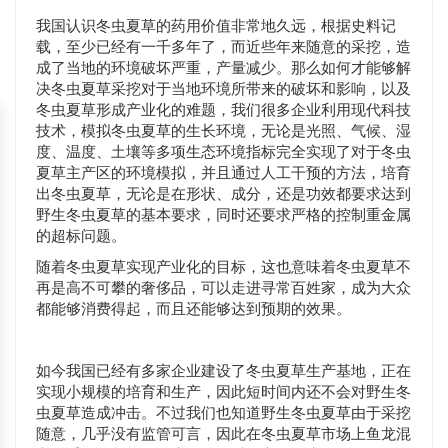
我国认识冬虫夏草的药用价值非常地久远，根据史料记
载，至少已经有一千多年了，而近些年来随意的采挖，造
成了当地的环境破坏严重，产量减少。那么如何才能够解
决冬虫夏草采挖对于当地环境所带来的破坏和影响，以及
冬虫夏草形成产业化的难题，我们很多企业利用现代科技
技术，模拟冬虫夏草的生长环境，无论是光照、气候、湿
度、温度、土壤等多项生态环境指标完全实现了对于冬虫
夏草主产区的环境模拟，并且通过人工干预的方法，培育
出冬虫夏草，无论是在形状、成分，还是功效都要求达到
野生冬虫夏草的基本要求，同时还要求严格的控制重金属
的超标问题。
随着冬虫夏草实现产业化的目标，这也意味着冬虫夏草不
再是高不可攀的奢侈品，可以走进寻常百姓家，成为大众
都能够消费得起，而且还能够达到预期的效果。
如今我国已经有多家企业建设了冬虫夏草生产基地，正在
实现小规模的培育和生产，因此短时间内还不会对野生冬
虫夏草造成冲击。不过我们也知道野生冬虫夏草由于采挖
随意，几乎没有监管可言，因此在冬虫夏草市场上鱼龙混