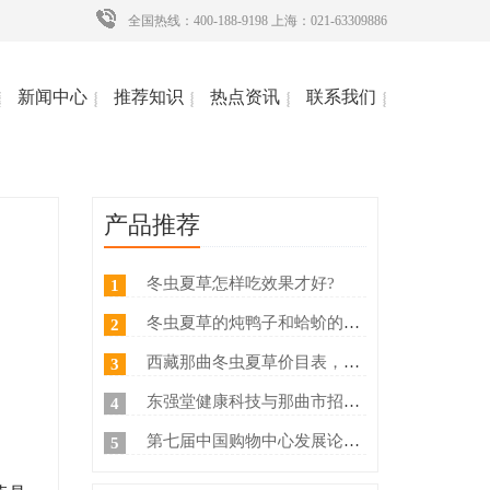
全国热线：400-188-9198 上海：021-63309886
新闻中心
推荐知识
热点资讯
联系我们
产品推荐
冬虫夏草怎样吃效果才好?
1
冬虫夏草的炖鸭子和蛤蚧的方法
2
西藏那曲冬虫夏草价目表，冬虫夏草如何分等级 ？什么价
3
东强堂健康科技与那曲市招商局达成战略合作
4
第七届中国购物中心发展论坛在上海浦东国际会议中心成功举办
5