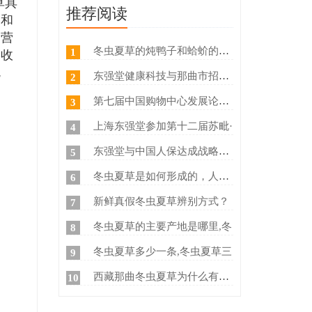
草具
推荐阅读
。和
的营
冬虫夏草的炖鸭子和蛤蚧的方法
1
的收
吃
东强堂健康科技与那曲市招商局
2
第七届中国购物中心发展论坛在
3
上海东强堂参加第十二届苏毗·
4
东强堂与中国人保达成战略合作
5
冬虫夏草是如何形成的，人工养
6
新鲜真假冬虫夏草辨别方式？
7
冬虫夏草的主要产地是哪里,冬
8
冬虫夏草多少一条,冬虫夏草三
9
西藏那曲冬虫夏草为什么有那么
10