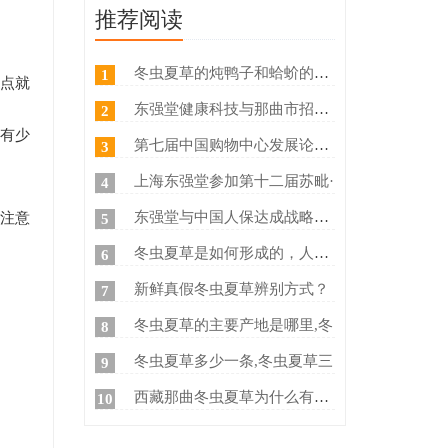
推荐阅读
冬虫夏草的炖鸭子和蛤蚧的方法
1
特点就
东强堂健康科技与那曲市招商局
2
会有少
第七届中国购物中心发展论坛在
3
上海东强堂参加第十二届苏毗·
4
东强堂与中国人保达成战略合作
要注意
5
冬虫夏草是如何形成的，人工养
6
新鲜真假冬虫夏草辨别方式？
7
冬虫夏草的主要产地是哪里,冬
8
冬虫夏草多少一条,冬虫夏草三
9
西藏那曲冬虫夏草为什么有那么
10