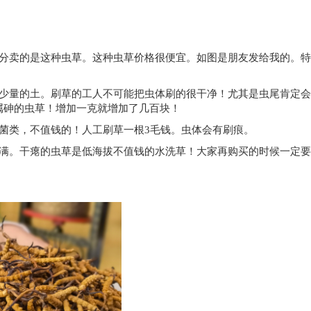
部分卖的是这种虫草。这种虫草价格很便宜。如图是朋友发给我的。
有少量的土。刷草的工人不可能把虫体刷的很干净！尤其是虫尾肯定
属砷的虫草！增加一克就增加了几百块！
菌类，不值钱的！人工刷草一根3毛钱。虫体会有刷痕。
饱满。干瘪的虫草是低海拔不值钱的水洗草！大家再购买的时候一定