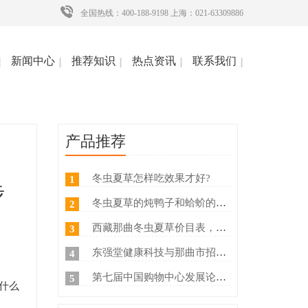
全国热线：400-188-9198 上海：021-63309886
新闻中心
推荐知识
热点资讯
联系我们
产品推荐
冬虫夏草怎样吃效果才好?
1
步
冬虫夏草的炖鸭子和蛤蚧的方法
2
西藏那曲冬虫夏草价目表，冬虫夏草如何分等级 ？什么价
3
东强堂健康科技与那曲市招商局达成战略合作
4
第七届中国购物中心发展论坛在上海浦东国际会议中心成功举办
5
什么