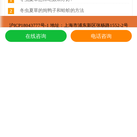
冬虫夏草的炖鸭子和蛤蚧的方法
2
西藏那曲冬虫夏草价目表，冬虫夏草如何分等级 ？什么价
3
沪ICP18043777号-1 地址：上海市浦东新区张杨路1552-2号
东强堂健康科技有限公司 版权所有
东强堂健康科技与那曲市招商局达成战略合作
4
在线咨询
电话咨询
Copyright © 2002-2021
第七届中国购物中心发展论坛在上海浦东国际会议中心成功举办
5
推荐阅读
冬虫夏草的炖鸭子和蛤蚧的方法
1
东强堂健康科技与那曲市招商局达成战略合
2
第七届中国购物中心发展论坛在上海浦东国
3
上海东强堂参加第十二届苏毗·娜秀文化旅
4
东强堂与中国人保达成战略合作
5
冬虫夏草是如何形成的，人工养殖冬虫夏草
6