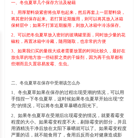
一、冬虫夏草几个保存方法及秘籍
1、用厚塑料袋紧密将虫草包起来，然后再套上一层塑料袋，
将其密封保存起来。若打算近期服用，则可以将其放入冰箱
保鲜层中；如果不打算近期服用，则放入冰箱中冷冻保存。
2、可以把冬虫夏草放入密封的玻璃罐里面，同时放少量的花
椒粒，再置冰箱中冷藏，随用随取，也非常的方便
3、如果我们买的量很大或者需要放置的时间比较久，最好在
放虫草的地方放一些硅胶之类的干燥剂，因为再干虫草都有
些潮而且久置容易发霉、生虫。
二、冬虫夏草在保存中受潮该怎么办
、冬虫夏草如果在保存的过程出现受潮的情况，可以用
1
手指捏一下冬虫夏草，这时候如果冬虫夏草开始出现
空
"
壳
的情况，可以将冬虫夏草暴晒在阳光下。
"
、如果冬虫夏草在受潮后出现霉变的情况，就要看霉变
2
程度的大小。如果霉变程度不大，剔除霉变的部分，并且
用酒精洗干净后放在太阳下暴晒就可以了。如果霉变程度
严重的话，就不能食用了，食用后反而会对健康造成影