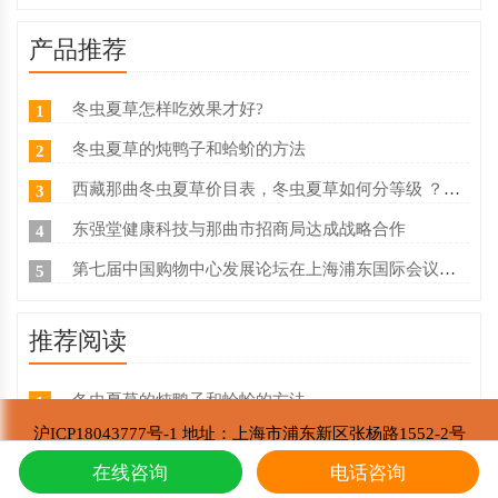
产品推荐
冬虫夏草怎样吃效果才好?
1
冬虫夏草的炖鸭子和蛤蚧的方法
2
西藏那曲冬虫夏草价目表，冬虫夏草如何分等级 ？什么价
3
东强堂健康科技与那曲市招商局达成战略合作
4
第七届中国购物中心发展论坛在上海浦东国际会议中心成功举办
5
推荐阅读
冬虫夏草的炖鸭子和蛤蚧的方法
1
沪ICP18043777号-1 地址：上海市浦东新区张杨路1552-2号
东强堂健康科技与那曲市招商局达成战略合
2
东强堂健康科技有限公司 版权所有
在线咨询
电话咨询
第七届中国购物中心发展论坛在上海浦东国
Copyright © 2002-2021
3