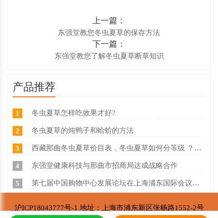
上一篇：
东强堂教您冬虫夏草的保存方法
下一篇：
东强堂教您了解冬虫夏草断草知识
产品推荐
冬虫夏草怎样吃效果才好?
1
冬虫夏草的炖鸭子和蛤蚧的方法
2
西藏那曲冬虫夏草价目表，冬虫夏草如何分等级 ？什么价
3
东强堂健康科技与那曲市招商局达成战略合作
4
第七届中国购物中心发展论坛在上海浦东国际会议中心成功举办
5
沪ICP18043777号-1 地址：上海市浦东新区张杨路1552-2号
推荐阅读