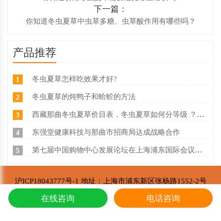
下一篇：
你知道冬虫夏草中虫草多糖、虫草酸作用有哪些吗？
产品推荐
冬虫夏草怎样吃效果才好?
1
冬虫夏草的炖鸭子和蛤蚧的方法
2
西藏那曲冬虫夏草价目表，冬虫夏草如何分等级 ？什么价
3
东强堂健康科技与那曲市招商局达成战略合作
4
第七届中国购物中心发展论坛在上海浦东国际会议中心成功举办
5
推荐阅读
沪ICP18043777号-1 地址：上海市浦东新区张杨路1552-2号
东强堂健康科技有限公司 版权所有
在线咨询
电话咨询
Copyright © 2002-2021
冬虫夏草的炖鸭子和蛤蚧的方法
1