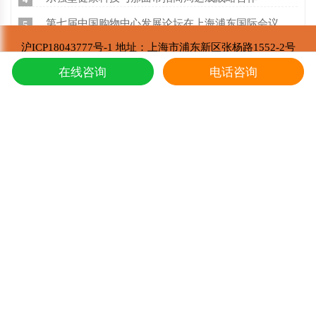
第七届中国购物中心发展论坛在上海浦东国际会议中心成功举办
5
沪ICP18043777号-1 地址：上海市浦东新区张杨路1552-2号
东强堂健康科技有限公司 版权所有
推荐阅读
在线咨询
电话咨询
Copyright © 2002-2021
冬虫夏草的炖鸭子和蛤蚧的方法
1
东强堂健康科技与那曲市招商局达成战略合
2
第七届中国购物中心发展论坛在上海浦东国
3
上海东强堂参加第十二届苏毗·娜秀文化旅
4
东强堂与中国人保达成战略合作
5
冬虫夏草是如何形成的，人工养殖冬虫夏草
6
新鲜真假冬虫夏草辨别方式？
7
冬虫夏草的主要产地是哪里,冬虫夏草繁育
8
冬虫夏草多少一条,冬虫夏草三克有几根
9