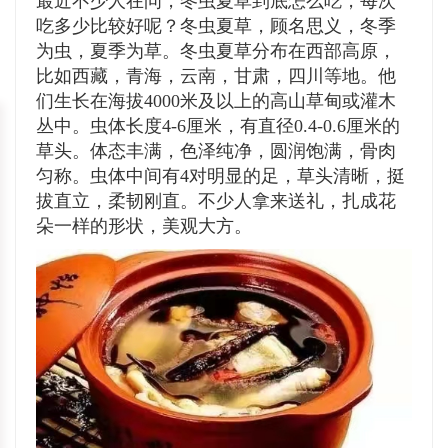
最近不少人在问，冬虫夏草到底怎么吃，每次
吃多少比较好呢？冬虫夏草，顾名思义，冬季
为虫，夏季为草。冬虫夏草分布在西部高原，
比如西藏，青海，云南，甘肃，四川等地。他
们生长在海拔4000米及以上的高山草甸或灌木
丛中。虫体长度4-6厘米，有直径0.4-0.6厘米的
草头。体态丰满，色泽纯净，圆润饱满，骨肉
匀称。虫体中间有4对明显的足，草头清晰，挺
拔直立，柔韧刚直。不少人拿来送礼，扎成花
朵一样的形状，美观大方。