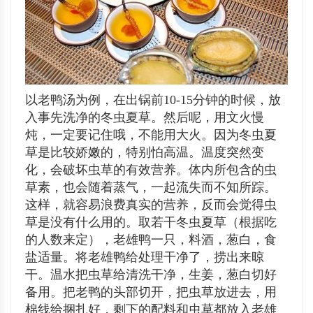
以老鸭汤为例，在出锅前10-15分钟的时候，放
入事先洗净的冬虫夏草。然后呢，用文火慢
炖，一定要记住哦，不能用大火。因为冬虫夏
草是比较娇嫩的，特别怕高温。温度突然变
化，会破坏虫草的有效营养。体内所包含的虫
草素，也会随着蒸气，一起流失而不知所踪。
这样，就容易浪费真实的营养，反而会觉得虫
草是没有什么用的。取若干冬虫夏草（根据吃
的人数来定），老雄鸭一只，料酒，葱白，食
盐适量。将老雄鸭给处理干净了，捞出来晾
干。温水把虫草给清洗干净，生姜，葱白切好
备用。把老鸭的头部切开，把虫草放进去，用
棉线给捆扎好，剩下的配料和虫草都放入老雄