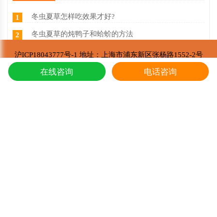
冬虫夏草怎样吃效果才好?
1
冬虫夏草的炖鸭子和蛤蚧的方法
2
西藏那曲冬虫夏草价目表，冬虫夏草如何分等级 ？什么价
3
沪ICP18043777号-1 地址：上海市浦东新区张杨路1552-2号
东强堂健康科技有限公司 版权所有
东强堂健康科技与那曲市招商局达成战略合作
4
在线咨询
电话咨询
Copyright © 2002-2021
第七届中国购物中心发展论坛在上海浦东国际会议中心成功举办
5
推荐阅读
冬虫夏草的炖鸭子和蛤蚧的方法
1
东强堂健康科技与那曲市招商局达成战略合
2
第七届中国购物中心发展论坛在上海浦东国
3
上海东强堂参加第十二届苏毗·娜秀文化旅
4
东强堂与中国人保达成战略合作
5