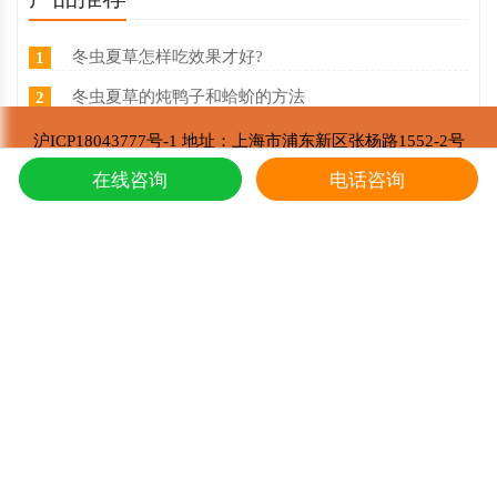
冬虫夏草怎样吃效果才好?
1
冬虫夏草的炖鸭子和蛤蚧的方法
2
西藏那曲冬虫夏草价目表，冬虫夏草如何分等级 ？什么价
3
沪ICP18043777号-1 地址：上海市浦东新区张杨路1552-2号
东强堂健康科技有限公司 版权所有
东强堂健康科技与那曲市招商局达成战略合作
在线咨询
电话咨询
4
Copyright © 2002-2021
第七届中国购物中心发展论坛在上海浦东国际会议中心成功举办
5
推荐阅读
冬虫夏草的炖鸭子和蛤蚧的方法
1
东强堂健康科技与那曲市招商局达成战略合
2
第七届中国购物中心发展论坛在上海浦东国
3
上海东强堂参加第十二届苏毗·娜秀文化旅
4