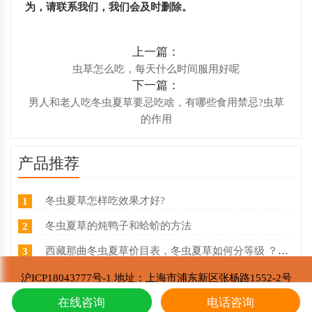
为，请联系我们，我们会及时删除。
上一篇：
虫草怎么吃，每天什么时间服用好呢
下一篇：
男人和老人吃冬虫夏草要忌吃啥，有哪些食用禁忌?虫草
的作用
产品推荐
冬虫夏草怎样吃效果才好?
1
冬虫夏草的炖鸭子和蛤蚧的方法
2
西藏那曲冬虫夏草价目表，冬虫夏草如何分等级 ？什么价
3
东强堂健康科技与那曲市招商局达成战略合作
4
沪ICP18043777号-1 地址：上海市浦东新区张杨路1552-2号
东强堂健康科技有限公司 版权所有
第七届中国购物中心发展论坛在上海浦东国际会议中心成功举办
在线咨询
电话咨询
5
Copyright © 2002-2021