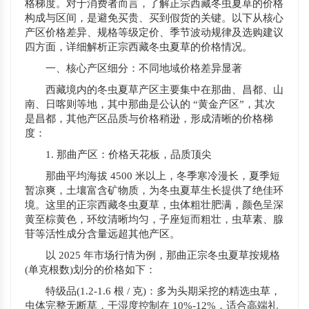
格梯度。对于消费者而言，了解正宗西藏冬虫夏草的价格
构成与区间，是避免买贵、买到假货的关键。以下从核心
产区价格差异、规格等级定价、季节波动规律及选购建议
四方面，详细解析正宗西藏冬虫夏草的价格情况。
一、核心产区细分：不同地域价格差异显著
西藏境内的冬虫夏草产区主要集中在那曲、昌都、山
南、日喀则等地，其中那曲是公认的 “黄金产区”，其次
是昌都，其他产区品质与价格稍逊，形成清晰的价格梯
度：
1. 那曲产区：价格天花板，品质顶尖
那曲平均海拔 4500 米以上，冬季寒冷漫长，夏季短
暂凉爽，土壤富含矿物质，为冬虫夏草生长提供了绝佳环
境。这里的正宗西藏冬虫夏草，虫体粗壮肥满，颜色呈深
黄至棕黄色，环纹清晰均匀，子座短而粗壮，虫草素、腺
苷等活性成分含量远超其他产区。
以 2025 年市场行情为例，那曲正宗冬虫夏草按规格
(单克根数)划分的价格如下：
特级品(1.2-1.6 根 / 克)：多为头期采挖的精选虫草，
虫体完整无断草，干湿度控制在 10%-12%，适合高端礼