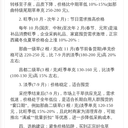
转移至子座，品质下降，价格比中期草低 10%-15%(如那
曲特级尾期草单克 250-280 元)。
2. 旺季(10 月 - 次年 2 月)：节日需求推高价格
每年 10 月(国庆、中秋)至次年 2 月(春节、元宵)是滋
补品消费旺季，企业采购礼品、家庭囤货需求激增，正宗
西藏冬虫夏草价格会上涨 10%-20%：
那曲一级草(2 根 / 克)在 11 月(春节前备货期)单克价
格可达 220-250 元，比 7-9 月的淡季(180-200 元)高 20%
左右;
昌都二级草(3 根 / 克)旺季单克 130-160 元，比淡季
(100-130 元)高 15% 左右。
3. 淡季(7-9 月)：价格稳定，适合囤货
采挖季结束后(7-9 月)，市场上干草供应充足，需求
低迷，价格处于全年低位，是适合长期自用人群囤货的
“窗口期”。例如那曲二级草(3 根 / 克)淡季单克 120-150
元，比旺季低 15%-20%，且此时商家为清理库存，可能
推出 “满减”“批量折扣” 等优惠，进一步降低采购成本。
四、选购建议：避免价格陷阱，买到正宗好虫草