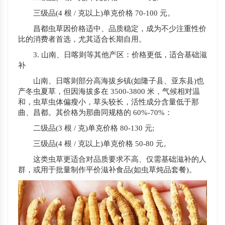
三级品(4 根 / 克以上)单克价格 70-100 元。
昌都虫草因价格适中、品质稳定，成为不少注重性价
比的消费者首选，尤其适合长期自用。
3. 山南、日喀则等其他产区：价格更低，适合基础滋
补
山南、日喀则部分高海拔乡镇(如隆子县、亚东县)也
产冬虫夏草，但因海拔多在 3500-3800 米，气候相对温
和，虫草虫体偏瘦小，草头较长，活性成分含量低于那
曲、昌都。其价格为那曲同规格的 60%-70%：
二级品(3 根 / 克)单克价格 80-130 元;
三级品(4 根 / 克以上)单克价格 50-80 元。
这类虫草更适合对品质要求不高、仅需基础滋补的人
群，或用于批量制作平价滋补食品(如虫草炖品套餐)。