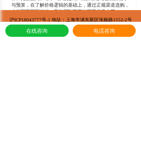
与预算，在了解价格逻辑的基础上，通过正规渠道选购，
才能既不花冤枉钱，又能买到真正的西藏优质虫草。
沪ICP18043777号-1 地址：上海市浦东新区张杨路1552-2号
东强堂健康科技有限公司 版权所有
在线咨询
电话咨询
Copyright © 2002-2021
上一篇：
冬虫夏草是当年采挖的吗
下一篇：
那曲冬虫夏草多少钱一斤
产品推荐
冬虫夏草怎样吃效果才好?
1
冬虫夏草的炖鸭子和蛤蚧的方法
2
西藏那曲冬虫夏草价目表，冬虫夏草如何分等级 ？什么价
3
东强堂健康科技与那曲市招商局达成战略合作
4