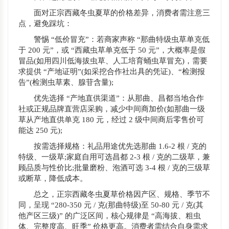
面对正宗西藏冬虫夏草的价格差异，消费者需注意三
点，避免踩坑：
警惕 “低价冒充”：若商家声称 “那曲特级虫草单克低
于 200 元”，或 “西藏虫草单克低于 50 元”，大概率是假
冒品(如用四川低海拔虫草、人工培育蛹虫草冒充)，需要
求提供 “产地证明”(如采挖合作社出具的凭证)、“检测报
告”(检测虫草素、腺苷含量);
优先选择 “产地直供渠道”：从那曲、昌都当地合作
社或正规品牌直营店采购，减少中间商加价(如那曲一级
草从产地直供单克 180 元，经过 2 级中间商后零售价可
能达 250 元);
按需选择规格：礼品用途优先选那曲 1.6-2 根 / 克的
特级、一级草;家庭自用可选昌都 2-3 根 / 克的二级草，兼
顾品质与性价比;批量磨粉、泡酒可选 3-4 根 / 克的三级草
或断草，降低成本。
总之，正宗西藏冬虫夏草价格因产区、规格、季节不
同，呈现 “280-350 元 / 克(那曲特级)至 50-80 元 / 克(其
他产区三级)” 的广泛区间，核心规律是 “高海拔、粗虫
体、完整度高、旺季” 价格更高。消费者需结合自身需求