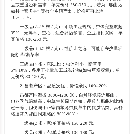
品或重度滋补需求，单克价格 280-350 元，若为 “那曲比
如县”“安多县” 等核心乡镇产出，价格可再上浮
10%-15%;
一级品(2-2.5 根 / 克)：市场主流规格，虫体完整度超
95%，无瘪草、空心，适合药店销售、企业福利采购，单
克价格 180-250 元;
二级品(3-3.5 根 / 克)：性价比之选，可能存在少量轻
微断草(断草率
三级品(4 根 / 克以上)：虫体稍小，断草率
5%-10%，多用于批量加工成滋补品(如虫草粉胶囊)，单
克价格 80-120 元。
2. 昌都产区：品质次优，价格亲民 10%-20%
昌都产区海拔 3800-4200 米，自然环境接近那曲，
但冬季气温稍高，虫草生长周期略短，品质与那曲相比稍
逊一筹，但仍属于正宗西藏冬虫夏草中的优质品类。其价
格通常为那曲同规格的 80%-90%：
一级品(2 根 / 克)单克价格 150-220 元;
二级品(3 根 / 克)单克价格 100-160 元;