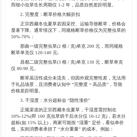
而细小虫草生长周期仅 1-2 年，品质自然差距明显。
2. 完整度：断草价格大幅折扣
正宗西藏冬虫夏草若因采挖、运输导致断草，价格会
显著下降。通常情况下，同规格断草价格仅为完整虫草的
50%-70%：
那曲一级完整虫草(2 根 / 克)单克 200 元，而同规格
断草单克仅 120-140 元;
昌都二级完整虫草(3 根 / 克)单克 130 元，断草单克
仅 80-90 元。
断草虽活性成分未流失，但因外观完整性差，无法用
于礼品场景，且消费者认知中 “完整度 = 高品质”，导致
价格差距明显。
3. 干湿度：水分超标会 “隐性涨价”
正规渠道的正宗西藏冬虫夏草，干湿度需控制在
10%-12%(即 100 克虫草烘干后水分仅 10-12 克)，若水分
超标(如 15% 以上)，商家可能按 “湿重” 定价，看似单价
低，实则消费者承担了 “水分重量” 的成本。例如：