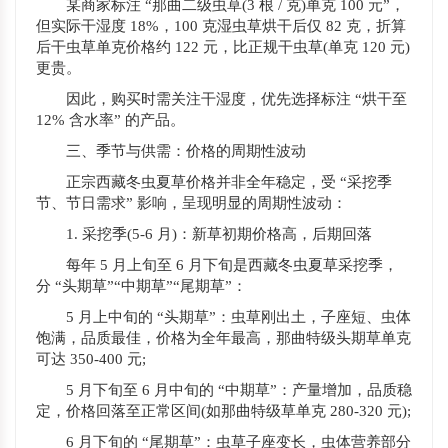
某商家标注 “那曲二级虫草(3 根 / 克)单克 100 元”，
但实际干湿度 18%，100 克湿虫草烘干后仅 82 克，折算
后干虫草单克价格约 122 元，比正规干虫草(单克 120 元)
更贵。
因此，购买时需关注干湿度，优先选择标注 “烘干至
12% 含水率” 的产品。
三、季节与供需：价格的周期性波动
正宗西藏冬虫夏草价格并非全年稳定，受 “采挖季
节、节日需求” 影响，呈现明显的周期性波动：
1. 采挖季(5-6 月)：新草初期价格高，后期回落
每年 5 月上旬至 6 月下旬是西藏冬虫夏草采挖季，
分 “头期草”“中期草”“尾期草”：
5 月上中旬的 “头期草”：虫草刚出土，子座短、虫体
饱满，品质最佳，价格为全年最高，那曲特级头期草单克
可达 350-400 元;
5 月下旬至 6 月中旬的 “中期草”：产量增加，品质稳
定，价格回落至正常区间(如那曲特级草单克 280-320 元);
6 月下旬的 “尾期草”：虫草子座变长，虫体营养部分