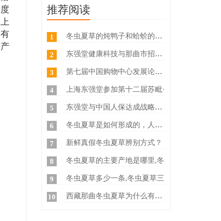
速度
推荐阅读
马上
稍有
冬虫夏草的炖鸭子和蛤蚧的方法
1
，产
东强堂健康科技与那曲市招商局
2
第七届中国购物中心发展论坛在
3
上海东强堂参加第十二届苏毗·
4
东强堂与中国人保达成战略合作
5
冬虫夏草是如何形成的，人工养
6
新鲜真假冬虫夏草辨别方式？
7
冬虫夏草的主要产地是哪里,冬
8
冬虫夏草多少一条,冬虫夏草三
9
西藏那曲冬虫夏草为什么有那么
10