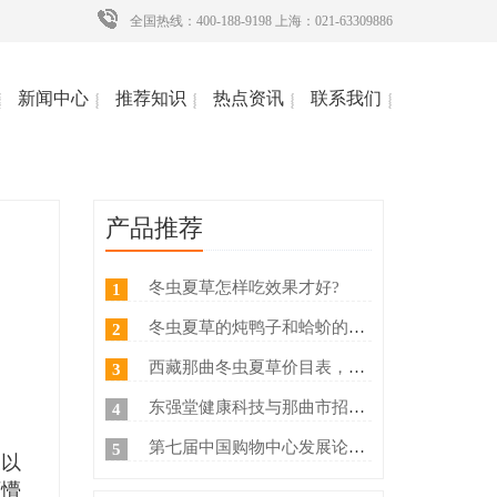
全国热线：400-188-9198 上海：021-63309886
新闻中心
推荐知识
热点资讯
联系我们
产品推荐
冬虫夏草怎样吃效果才好?
1
冬虫夏草的炖鸭子和蛤蚧的方法
2
西藏那曲冬虫夏草价目表，冬虫夏草如何分等级 ？什么价
3
东强堂健康科技与那曲市招商局达成战略合作
4
第七届中国购物中心发展论坛在上海浦东国际会议中心成功举办
5
寐以
历懵