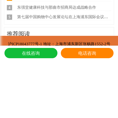
东强堂健康科技与那曲市招商局达成战略合作
4
第七届中国购物中心发展论坛在上海浦东国际会议中心成功举办
5
推荐阅读
沪ICP18043777号-1 地址：上海市浦东新区张杨路1552-2号
冬虫夏草的炖鸭子和蛤蚧的方法
1
东强堂健康科技有限公司 版权所有
在线咨询
电话咨询
Copyright © 2002-2021
东强堂健康科技与那曲市招商局达成战略合
2
第七届中国购物中心发展论坛在上海浦东国
3
上海东强堂参加第十二届苏毗·娜秀文化旅
4
东强堂与中国人保达成战略合作
5
冬虫夏草是如何形成的，人工养殖冬虫夏草
6
新鲜真假冬虫夏草辨别方式？
7
冬虫夏草的主要产地是哪里,冬虫夏草繁育
8