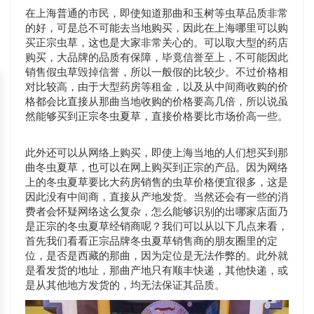
在上海普通的市民，即使知道那曲和玉树等虫草品质非常
的好，可是总不可能去当地购买，因此在上海哪里可以购
买正宗虫草，这也是大家非常关心的。可以取大型的药店
购买，大品牌的品质有保障，毕竟信誉至上，不可能因此
销售假虫草毁掉信誉，所以一般假的比较少。不过价格相
对比较高，由于大型药房等租金，以及从中间商收购的价
格都会比直接从那曲当地收购的价格要高几倍，所以说虽
然能够买到正宗冬虫夏草，直接价格要比市场价高一些。
此外还可以从网络上购买，即使上海当地的人们想买到那
曲冬虫夏草，也可以在网上购买到正宗的产品。因为网络
上的冬虫夏草要比大药房销售的虫草价格便宜很多，这是
因此没有中间商，直接从产地发货。当然还会有一些的消
费者会怀疑网络这么复杂，怎么能够识别的出哪家店面乃
是正宗的冬虫夏草经销商呢？我们可以从以下几点来看，
首先我们看看正宗品牌冬虫夏草销售商的朋友圈里的定
位，是否是西藏的那曲，因为定位是无法作弊的。此外就
是看发货的地址，那曲产地只有顺丰快递，其他快递，或
是从其他地方发货的，均无法保证其品质。