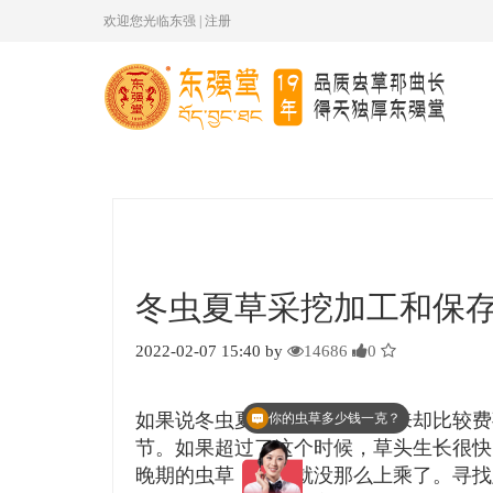
欢迎您光临东强
|
注册
冬虫夏草采挖加工和保
2022-02-07 15:40 by
14686
0
如果说冬虫夏草好吃，但挖起来却比较费
你的虫草多少钱一克？
现在有优惠活动么？
节。如果超过了这个时候，草头生长很快
晚期的虫草，质量就没那么上乘了。寻找