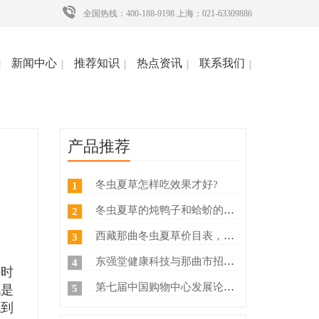
全国热线：400-188-9198 上海：021-63309886
新闻中心
推荐知识
热点资讯
联系我们
产品推荐
冬虫夏草怎样吃效果才好?
1
冬虫夏草的炖鸭子和蛤蚧的方法
2
西藏那曲冬虫夏草价目表，冬虫夏草如何分等级 ？什么价
3
东强堂健康科技与那曲市招商局达成战略合作
4
好时
第七届中国购物中心发展论坛在上海浦东国际会议中心成功举办
5
也是
找到