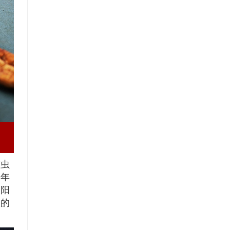
防虫
半年
太阳
想的