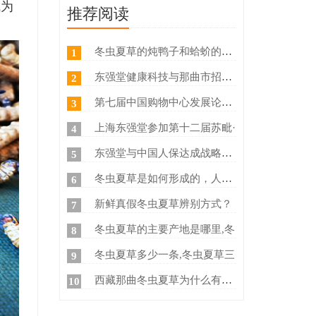
成为
推荐阅读
冬虫夏草的炖鸭子和蛤蚧的方法
1
东强堂健康科技与那曲市招商局
2
第七届中国购物中心发展论坛在
3
上海东强堂参加第十二届苏毗·
4
东强堂与中国人保达成战略合作
5
冬虫夏草是如何形成的，人工养
6
新鲜真假冬虫夏草辨别方式？
7
冬虫夏草的主要产地是哪里,冬
8
冬虫夏草多少一条,冬虫夏草三
9
西藏那曲冬虫夏草为什么有那么
10