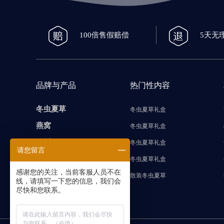
100倍售假赔偿
5天无
品牌与产品
热门性内容
冬虫夏草
冬虫夏草礼盒
燕窝
冬虫夏草礼盒
石斛
冬虫夏草礼盒
请您留言
海参
冬虫夏草礼盒
感谢您的关注，当前客服人员不在
藏红花
散装冬虫夏草
线，请填写一下您的信息，我们会
尽快和您联系。