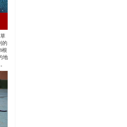
在草
到的
8根
的地
中。