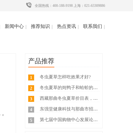
全国热线：400-188-9198 上海：021-63309886
新闻中心
推荐知识
热点资讯
联系我们
产品推荐
冬虫夏草怎样吃效果才好?
1
冬虫夏草的炖鸭子和蛤蚧的方法
2
西藏那曲冬虫夏草价目表，冬虫夏草如何分等级 ？什么价
3
东强堂健康科技与那曲市招商局达成战略合作
4
说，
第七届中国购物中心发展论坛在上海浦东国际会议中心成功举办
5
枸