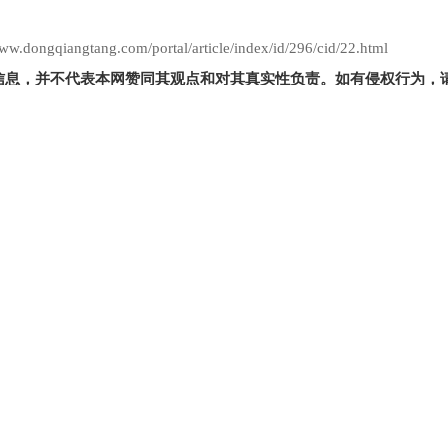
ngtang.com/portal/article/index/id/296/cid/22.html
信息，并不代表本网赞同其观点和对其真实性负责。如有侵权行为，
下一篇：
存方法
吃了冬虫夏草有什么好处，一次吃几条好呢
理由退款
7x24小时售后服务