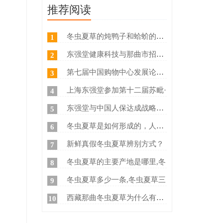
推荐阅读
冬虫夏草的炖鸭子和蛤蚧的方法
1
东强堂健康科技与那曲市招商局
2
第七届中国购物中心发展论坛在
3
上海东强堂参加第十二届苏毗·
4
东强堂与中国人保达成战略合作
5
冬虫夏草是如何形成的，人工养
6
新鲜真假冬虫夏草辨别方式？
7
冬虫夏草的主要产地是哪里,冬
8
冬虫夏草多少一条,冬虫夏草三
9
西藏那曲冬虫夏草为什么有那么
10