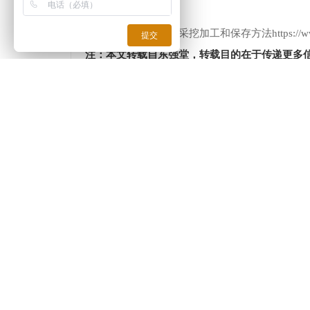
更多资讯：
冬虫夏草采挖加工和保存方法https://www.dongqia
提交
注：本文转载自东强堂，转载目的在于传递更多
系我们，我们会及时删除。
上一篇：
冬虫夏草采挖加工和保
100倍售假赔偿
5天无