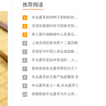
推荐阅读
冬虫夏草的炖鸭子和蛤蚧的方法
1
东强堂健康科技与那曲市招商局
2
第七届中国购物中心发展论坛在
3
上海东强堂参加第十二届苏毗·
4
东强堂与中国人保达成战略合作
5
冬虫夏草是如何形成的，人工养
6
新鲜真假冬虫夏草辨别方式？
7
冬虫夏草的主要产地是哪里,冬
8
冬虫夏草多少一条,冬虫夏草三
9
西藏那曲冬虫夏草为什么有那么
10