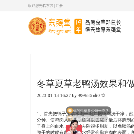
欢迎您光临东强
|
注册
冬草夏草老鸭汤效果和
2023-01-13 16:27 by
9686
0
你的虫草多少钱一克？
1、首先把鸭子用清水泡一泡并把鸭肉洗干净，然后
现在有优惠活动么？
分钟。使鸭肉入味儿，还可以去腥；最后将腌制好
子身上的血水，还可以去除很多脂肪，以免喝汤
鸭子的时候有多余的血水经常会黏在肉的表面，