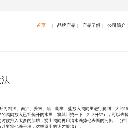
首页
品牌产品
产品了解
公司简介
做法
将料酒、酱油、姜末、醋、胡椒、盐放入鸭肉里进行腌制，大约15--
的鸭肉放入已经烧开的水里，将其川烫一下（2--3分钟），可以去
的时候摄入太多的脂肪，捞出鸭肉再用清水洗掉他表面的污垢，（在
所以要将他洗干净，这样煲出的汤才够清）；