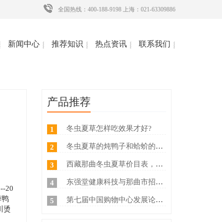
全国热线：400-188-9198 上海：021-63309886
新闻中心
推荐知识
热点资讯
联系我们
产品推荐
冬虫夏草怎样吃效果才好?
1
冬虫夏草的炖鸭子和蛤蚧的方法
2
西藏那曲冬虫夏草价目表，冬虫夏草如何分等级 ？什么价
3
东强堂健康科技与那曲市招商局达成战略合作
4
20
掉鸭
第七届中国购物中心发展论坛在上海浦东国际会议中心成功举办
5
川烫